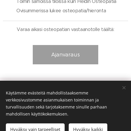
Toimin samoissa tiloissa kuin Heidin Osteopatia
Ovisummerissa lukee osteopatia/hieronta
Varaa aikasi osteopatian vastaanotolle täältä:
Ajanvaraus
Rakkaudesta Osteopatiaan
Annankatu 31-33 D 57 00100 Helsinki
Käytämme evästeitä mahdollistaaksemme
rakkaudestaosteopatiaan@gmail.com
verkkosivustomme asianmukaisen toiminnan ja
turvallisuuden sekä tarjotaksemme sinulle parhaan
© 2025 Mari Arola, kuvat N. Nieminen, H. Pietiläinen & M-L
mahdollisen käyttökokemuksen.
Pietiläinen
Hyväksy vain tarpeelliset
Hyväksy kaikki